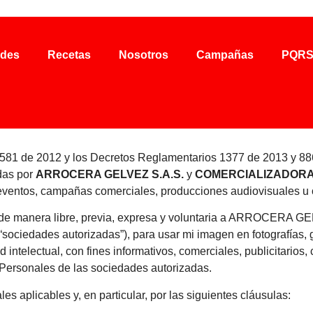
udes
Recetas
Nosotros
Campañas
PQR
USO DE IMÁGENES AUDIOVI
1581 de 2012 y los Decretos Reglamentarios 1377 de 2013 y 88
das por
ARROCERA GELVEZ S.A.S.
y
COMERCIALIZADORA
s, eventos, campañas comerciales, producciones audiovisuales u
o de manera libre, previa, expresa y voluntaria a ARROCE
iedades autorizadas”), para usar mi imagen en fotografías, g
ntelectual, con fines informativos, comerciales, publicitarios, 
 Personales de las sociedades autorizadas.
es aplicables y, en particular, por las siguientes cláusulas: