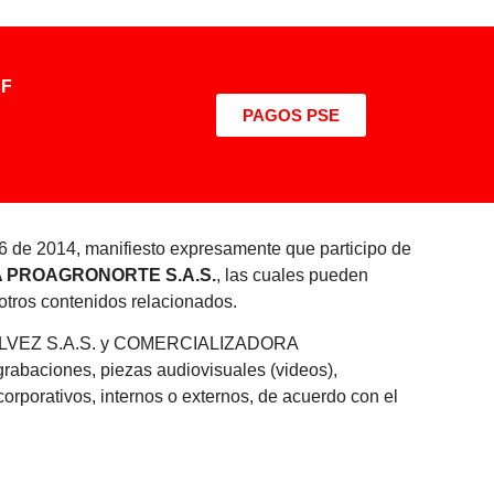
SF
PAGOS PSE
SUALES Y PROPIEDAD
6 de 2014, manifiesto expresamente que participo de
 PROAGRONORTE S.A.S.
, las cuales pueden
 otros contenidos relacionados.
RA GELVEZ S.A.S. y COMERCIALIZADORA
rabaciones, piezas audiovisuales (videos),
corporativos, internos o externos, de acuerdo con el