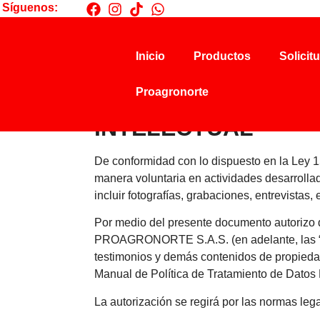
Síguenos:
Inicio
Productos
Solicit
Proagronorte
AUTORIZACIÓN DE 
INTELECTUAL
De conformidad con lo dispuesto en la Ley 
manera voluntaria en actividades desarrolla
incluir fotografías, grabaciones, entrevista
Por medio del presente documento autoriz
PROAGRONORTE S.A.S. (en adelante, las “soc
testimonios y demás contenidos de propiedad i
Manual de Política de Tratamiento de Datos
La autorización se regirá por las normas legal